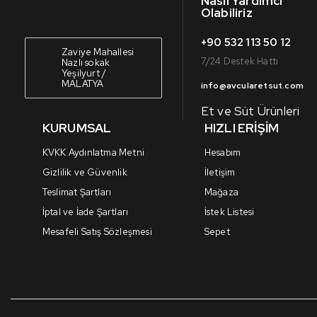
Nasıl Yardımcı
Olabiliriz
+90 532 113 50 12
Zaviye Mahallesi
7/24 Destek Hattı
Nazlı sokak
Yeşilyurt /
MALATYA
info@avcularetsut.com
Et ve Süt Ürünleri
KURUMSAL
HIZLI ERİŞİM
KVKK Aydınlatma Metni
Hesabım
Gizlilik ve Güvenlik
İletişim
Teslimat Şartları
Mağaza
İptal ve İade Şartları
İstek Listesi
Mesafeli Satış Sözleşmesi
Sepet